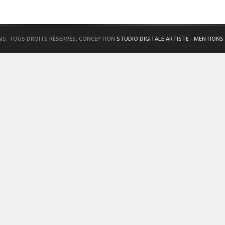
AIS. TOUS DROITS RÉSERVÉS. CONCEPTION
STUDIO DIGITALE ARTISTE
-
MENTIONS 