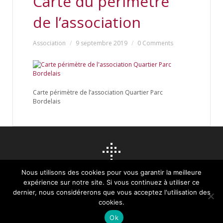
Carte du périmètre
de l’association
Association
9 septembre 2019
0 Comments
Carte périmètre de l’association Quartier Parc
Bordelais
Nous utilisons des cookies pour vous garantir la meilleure
expérience sur notre site. Si vous continuez à utiliser ce
dernier, nous considérerons que vous acceptez l'utilisation des
cookies.
© 2015 ASSOCIATION DE QUARTIER DU PARC BORDELAIS. TOUS DROITS
RÉSERVÉS. CONCEPTION
STUDIO DIGITALE ARTISTE
-
MENTIONS LÉGALES
Ok
ACCUEIL
CONTACTEZ-NOUS