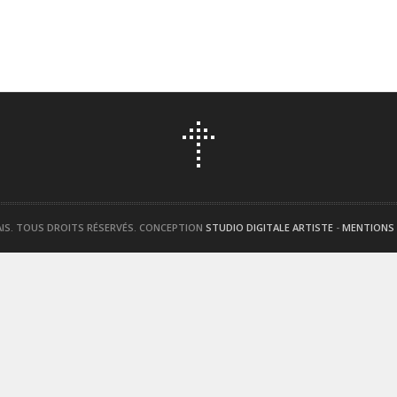
AIS. TOUS DROITS RÉSERVÉS. CONCEPTION
STUDIO DIGITALE ARTISTE
-
MENTIONS 